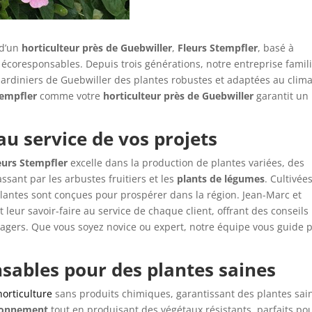
 d’un
horticulteur près de Guebwiller
,
Fleurs Stempfler
, basé à
s écoresponsables. Depuis trois générations, notre entreprise famil
 jardiniers de Guebwiller des plantes robustes et adaptées au clima
tempfler
comme votre
horticulteur près de Guebwiller
garantit un
au service de vos projets
eurs Stempfler
excelle dans la production de plantes variées, des
ssant par les arbustes fruitiers et les
plants de légumes
. Cultivée
plantes sont conçues pour prospérer dans la région. Jean-Marc et
t leur savoir-faire au service de chaque client, offrant des conseils
tagers. Que vous soyez novice ou expert, notre équipe vous guide 
sables pour des plantes saines
horticulture
sans produits chimiques, garantissant des plantes sai
ronnement
tout en produisant des végétaux résistants, parfaits pou