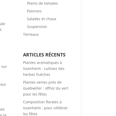
Plants de tomates
Poivrons
Salades et choux
iale
Suspension
t
Terreaux
ARTICLES RÉCENTS
Plantes aromatiques à
s sur
Issenheim : cultivez des
herbes fraîches
Plantes vertes près de
pour
Guebwiller : offrez du vert
pour les fêtes
Composition florales à
Issenheim : pour célébrer
nes
les fêtes
r le