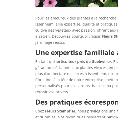
Pour les amoureux des plantes à la recherche
Issenheim, allie expertise, qualité et pratique
cultive des végétaux avec passion, offrant aux
alsacien. Découvrez pourquoi choisir
Fleurs S
jardinage réussi.
Une expertise familiale 
En tant qu’
horticulteur près de Guebwiller
,
Fl
géraniums éclatants aux plantes vivaces, en pa
plus d’un hectare de serres à Issenheim, nos 
Christine, à la tête de notre entreprise, metten
personnalisés pour vos jardins, balcons ou po
réussir vos projets.
Des pratiques écorespon
Chez
Fleurs Stempfler
, nous privilégions une
et durables. Nos techniques respectent l’
envi