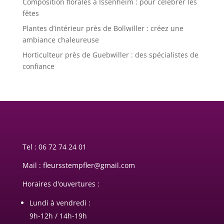
Composition florales à Issenheim : pour célébrer les
fêtes
Plantes d’intérieur près de Bollwiller : créez une
ambiance chaleureuse
Horticulteur près de Guebwiller : des spécialistes de
confiance
Tel :
06 72 74 24 01
Mail : fleursstempfler@gmail.com
Horaires d'ouvertures :
Lundi à vendredi :
9h-12h / 14h-19h