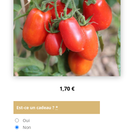
1,70
€
Est-ce un cadeau ?
*
Oui
Non