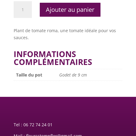
quantité
Ajouter au panier
de
Tomate
roma
Plant de tomate roma, une tomate idéale pour vos
sauces.
INFORMATIONS
COMPLÉMENTAIRES
Taille du pot
Godet de 9 cm
Tel :
06 72 74 24 01
Mail : fleursstempfler@gmail.com