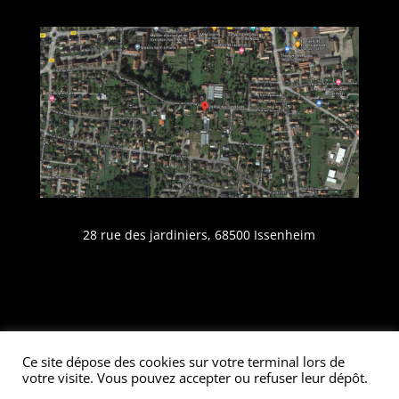
28 rue des jardiniers, 68500 Issenheim
Plan du site
-
Mentions légales
-
Politique de
Ce site dépose des cookies sur votre terminal lors de
confidentialité
votre visite. Vous pouvez accepter ou refuser leur dépôt.
© Inova-web.fr pour Fleurs STEMPFLER - Tous droits