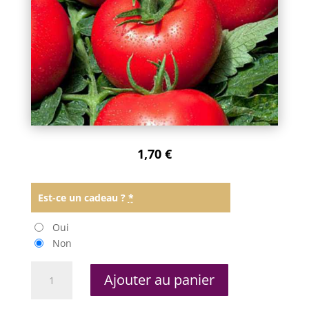
1,70
€
Est-ce un cadeau ?
*
Oui
Non
quantité
Ajouter au panier
de
Tomate