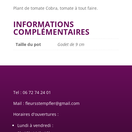
Cobra
Plant de tomate Cobra, tomate à tout faire.
INFORMATIONS
COMPLÉMENTAIRES
Taille du pot
Godet de 9 cm
Tel :
06 72 74 24 01
Mail : fleursstempfler@gmail.com
Horaires d'ouvertures :
Lundi à vendredi :