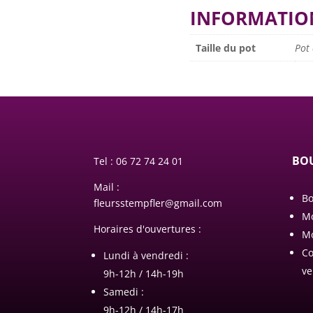
INFORMATIO
Taille du pot
Pot
BOU
Tel :
06 72 74 24 01
Mail :
Bo
fleursstempfler@gmail.com
M
Horaires d'ouvertures :
Mo
Co
Lundi à vendredi :
ve
9h-12h / 14h-19h
Samedi :
9h-12h / 14h-17h