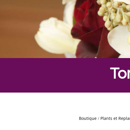
To
Boutique
/
Plants et Repla