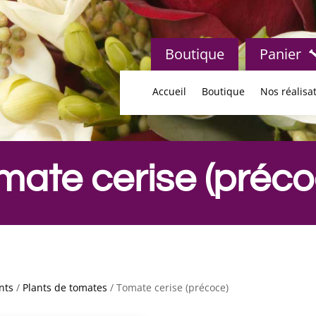
Boutique
Panier
Accueil
Boutique
Nos réalisa
mate cerise (préco
nts
/
Plants de tomates
/ Tomate cerise (précoce)