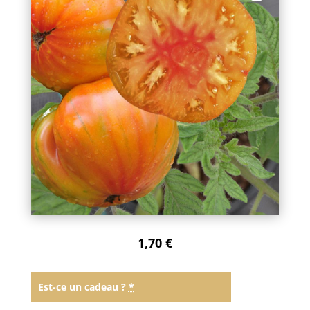
1,70
€
Est-ce un cadeau ?
*