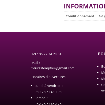
INFORMATIO
Conditionnement
Un 
BOU
Tel :
06 72 74 24 01
Mail :
Bo
fleursstempfler@gmail.com
M
Horaires d'ouvertures :
Mo
Co
Lundi à vendredi :
ve
9h-12h / 14h-19h
Samedi :
9h-12h / 14h-17h