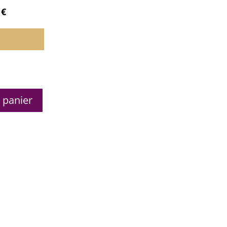
0
€
 panier