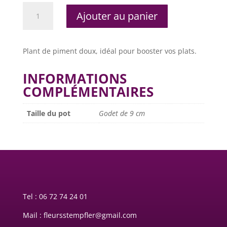
quantité
Ajouter au panier
de
Piment
doux
Plant de piment doux, idéal pour booster vos plats.
INFORMATIONS
COMPLÉMENTAIRES
Taille du pot
Godet de 9 cm
Tel :
06 72 74 24 01
Mail : fleursstempfler@gmail.com