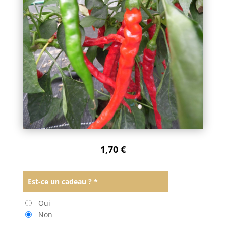
1,70
€
Est-ce un cadeau ?
*
Oui
Non