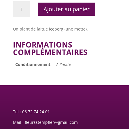
quantité
Ajouter au panier
de
Laitue
iceberg
Un plant de laitue iceberg (une motte).
INFORMATIONS
COMPLÉMENTAIRES
Conditionnement
A l'unité
Tel :
06 72 74 24 01
Mail : fleursstempfler@gmail.com