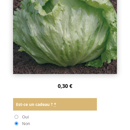
0,30
€
Est-ce un cadeau ?
*
Oui
Non