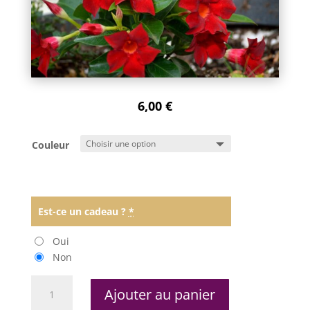
6,00
€
Couleur
Est-ce un cadeau ?
*
Oui
Non
quantité
Ajouter au panier
de