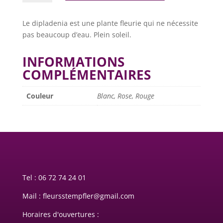
Dipladenia
Le dipladenia est une plante fleurie qui ne nécessite
pas beaucoup d’eau. Plein soleil.
INFORMATIONS
COMPLÉMENTAIRES
Couleur
Blanc, Rose, Rouge
Tel :
06 72 74 24 01
Mail : fleursstempfler@gmail.com
Horaires d'ouvertures :