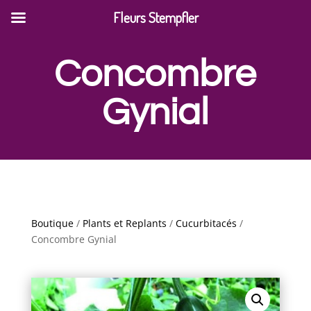
Fleurs Stempfler
Concombre
Gynial
Boutique
/
Plants et Replants
/
Cucurbitacés
/
Concombre Gynial