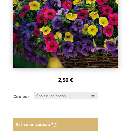
2,50
€
Couleur
Est-ce un cadeau ?
*